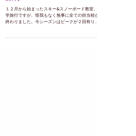
旅行
１２月から始まったスキー&スノーボード教室、修
学旅行ですが、怪我もなく無事に全ての担当校が
終わりました。今シーズンはピークが２回有り、
人集めにはかなり苦労しましたが何とか最後まで
乗り切る事が出来ました。 高校生の団体ではスノ
ーボード修学旅行も多くなってきたように思いま
すが、...