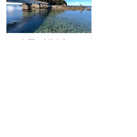
2026年夏 恵比須島シュノ
ヒリゾ浜・ス
ーケリング予約開始・レン
グ
タルのみ貸出可
最新記事
26-27冬季シーズン スタッフ募
集中