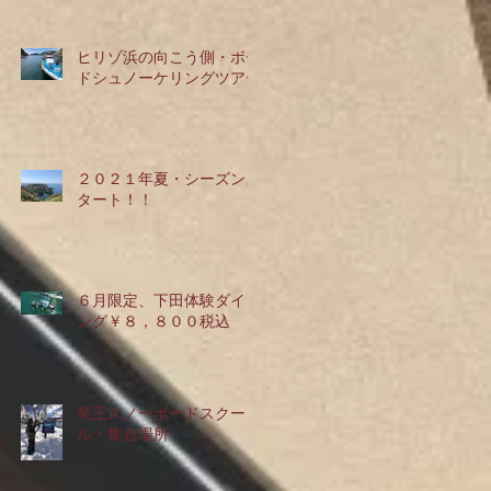
10/1運航予定です！
ヒリゾ浜の向こう側・ボー
ドシュノーケリングツアー
２０２１年夏・シーズンス
タート！！
６月限定、下田体験ダイビ
ング￥８，８００税込
竜王スノーボードスクー
ル・集合場所