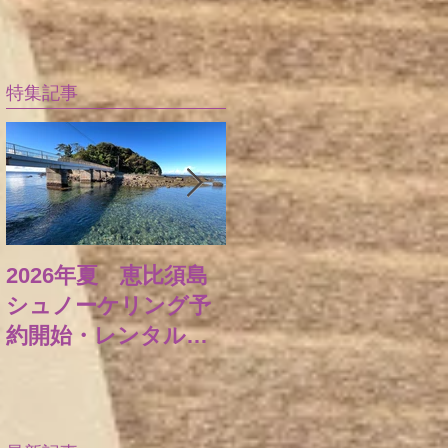
特集記事
2026年夏 恵比須島
ヒリゾ浜・スキンダ
シュノーケリング予
イビング
約開始・レンタルの
み貸出可