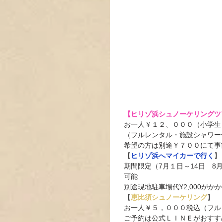
【ヒリゾ浜シュノーケリングツアー】
お一人￥１２、０００（小学生
（フルレンタル・施設シャワー
希望の方は別途￥７００にて事
【
ヒリゾ浜へマイカーで行く
】
期間限定（7月１日～14日　8
可能
別途現地駐車場代¥2,000が
【
恵比須シュノーケリング
】
お一人￥５，０００税込（フル
ご予約は公式ＬＩＮＥがおすす