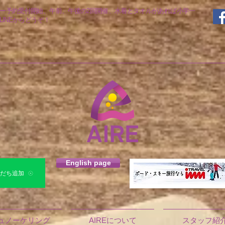
アー予約受付開始、午前、午後の2回開催、水着とタオルがあれば小学一
INEからどうぞ！
English page
E友だち追加
ュノーケリング
AIREについて
スタッフ紹