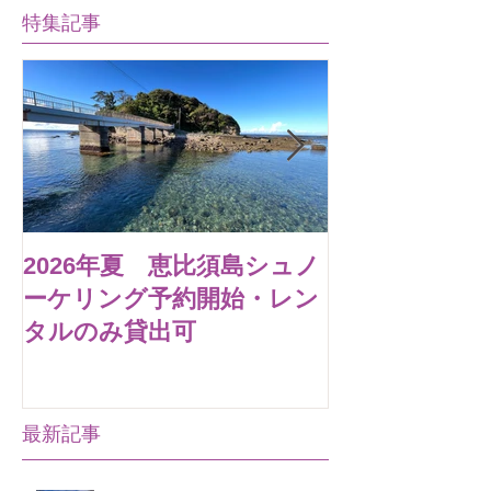
特集記事
2026年夏 恵比須島シュノ
ヒリゾ浜・ス
ーケリング予約開始・レン
グ
タルのみ貸出可
最新記事